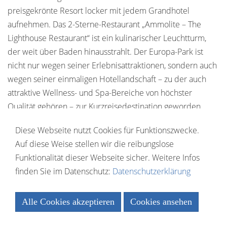
preisgekrönte Resort locker mit jedem Grandhotel
aufnehmen. Das 2-Sterne-Restaurant „Ammolite – The
Lighthouse Restaurant“ ist ein kulinarischer Leuchtturm,
der weit über Baden hinausstrahlt. Der Europa-Park ist
nicht nur wegen seiner Erlebnisattraktionen, sondern auch
wegen seiner einmaligen Hotellandschaft – zu der auch
attraktive Wellness- und Spa-Bereiche von höchster
Qualität gehören – zur Kurzreisedestination geworden.
Durch die neue Wasserwelt „Rulantica“ wird das Resort
Diese Webseite nutzt Cookies für Funktionszwecke.
noch weiter wachsen und den Weg einschlagen zum
Auf diese Weise stellen wir die reibungslose
Ganzjahresbetrieb. Gäste kommen und gehen stündlich
Funktionalität dieser Webseite sicher. Weitere Infos
im Europa-Park Resort. Was aber immer konstant bleibt, ist
finden Sie im Datenschutz:
Datenschutzerklärung
das hohe Niveau perfekter Gastlichkeit. Von der ersten
Minute bis zur Abreise – mit einem Koffer voller Träume
und wunderschöner Erinnerungen.
Alle Cookies akzeptieren
Cookies ansehen
(164 Seiten, 30 x 30 cm)
Essenziell