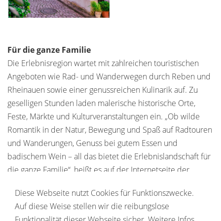
Für die ganze Familie
Die Erlebnisregion wartet mit zahlreichen touristischen
Angeboten wie Rad- und Wanderwegen durch Reben und
Rheinauen sowie einer genussreichen Kulinarik auf. Zu
geselligen Stunden laden malerische historische Orte,
Feste, Märkte und Kulturveranstaltungen ein. „Ob wilde
Romantik in der Natur, Bewegung und Spaß auf Radtouren
und Wanderungen, Genuss bei gutem Essen und
badischem Wein – all das bietet die Erlebnislandschaft für
die ganze Familie“, heißt es auf der Internetseite der
Erlebnisregion – und dazu regt sie auch noch zu Ausflügen
Diese Webseite nutzt Cookies für Funktionszwecke.
in die Weltgeschichte an.
Auf diese Weise stellen wir die reibungslose
erlebnisregion-europapark.de
Funktionalität dieser Webseite sicher. Weitere Infos