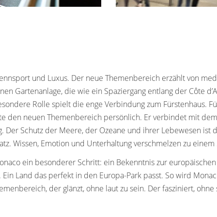
ennsport und Luxus. Der neue Themenbereich erzählt von medit
nen Gartenanlage, die wie ein Spaziergang entlang der Côte d’
esondere Rolle spielt die enge Verbindung zum Fürstenhaus. Für
ete den neuen Themenbereich persönlich. Er verbindet mit dem P
g. Der Schutz der Meere, der Ozeane und ihrer Lebewesen ist 
tz. Wissen, Emotion und Unterhaltung verschmelzen zu einem St
naco ein besonderer Schritt: ein Bekenntnis zur europäischen I
. Ein Land das perfekt in den Europa-Park passt. So wird Monac
enbereich, der glänzt, ohne laut zu sein. Der fasziniert, ohne