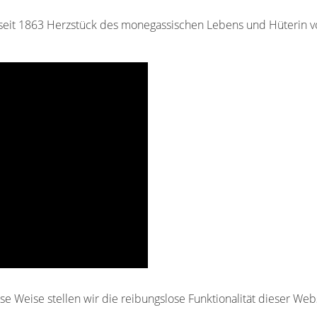
, seit 1863 Herzstück des monegassischen Lebens und Hüterin von
e Weise stellen wir die reibungslose Funktionalität dieser Webs