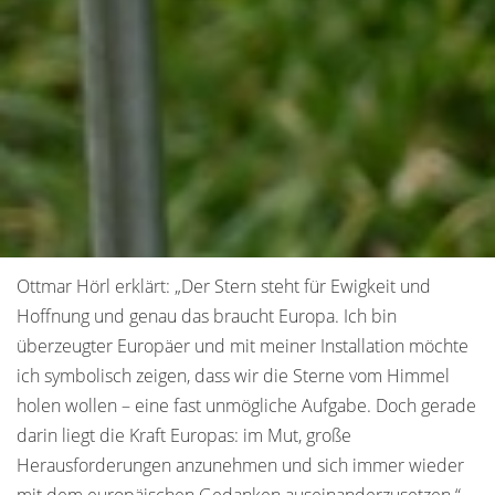
Ottmar Hörl erklärt: „Der Stern steht für Ewigkeit und
Hoffnung und genau das braucht Europa. Ich bin
überzeugter Europäer und mit meiner Installation möchte
ich symbolisch zeigen, dass wir die Sterne vom Himmel
holen wollen – eine fast unmögliche Aufgabe. Doch gerade
darin liegt die Kraft Europas: im Mut, große
Herausforderungen anzunehmen und sich immer wieder