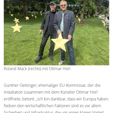
Roland Mack (rechts) mit Ottmar Hörl.
Günther Oettinger, ehemaliger EU-Kommissar, der die
Installation zusammen mit dem Künstler Ottmar Hörl
eröffnete, betont: „Ich bin dankbar, dass wir Europa haben.
Neben den wirtschaftlichen Faktoren sind es vor allem
Sicherheit und Infrastruktur, die uns einen klaren Vorteil