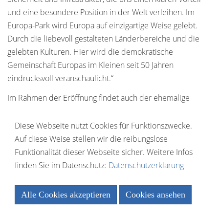
und eine besondere Position in der Welt verleihen. Im
Europa-Park wird Europa auf einzigartige Weise gelebt.
Durch die liebevoll gestalteten Länderbereiche und die
gelebten Kulturen. Hier wird die demokratische
Gemeinschaft Europas im Kleinen seit 50 Jahren
eindrucksvoll veranschaulicht.“
Im Rahmen der Eröffnung findet auch der ehemalige
Bundespräsident Christian Wulff die passenden Worte:
„Wir brauchen Zeichen und Symbole, die ein Gefühl der
Diese Webseite nutzt Cookies für Funktionszwecke.
Zusammengehörigkeit ausdrücken – wie dieser Stern.
Auf diese Weise stellen wir die reibungslose
Denn ohne Symbole, die Menschen ansprechen,
Funktionalität dieser Webseite sicher. Weitere Infos
funktioniert Kommunikation nicht. Wenn wir die Menschen
finden Sie im Datenschutz:
Datenschutzerklärung
nicht mitnehmen, verlieren wir sie. In diesem Sinne ist es
großartig, wie die Familie Mack seit 50 Jahren überlegt, wie
Alle Cookies akzeptieren
Cookies ansehen
man den europäischen Gedanken künstlerisch lebendig
Essenziell
hält.“